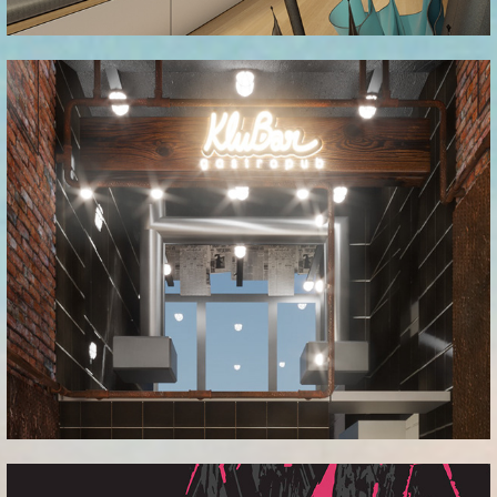
Objekt AR
_KluBar