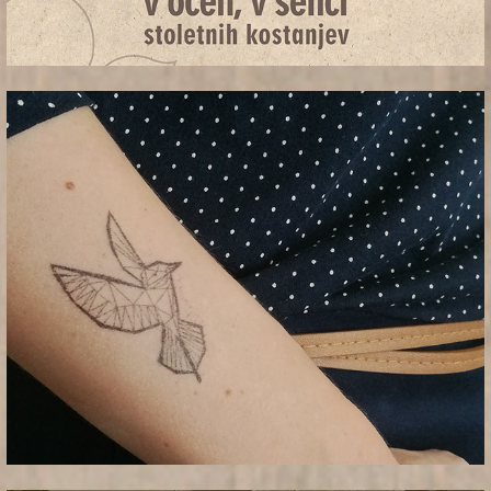
_restavracija union 17'
_conventa crossover 17'