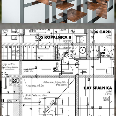
_dizajn
_arhitektura